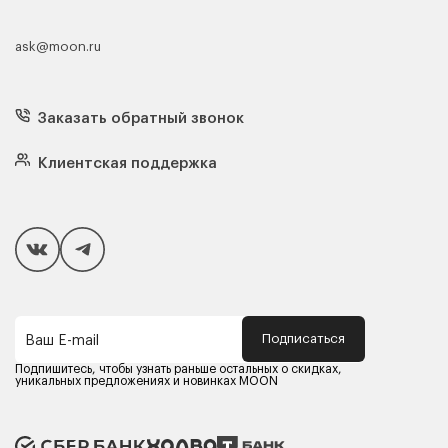
ask@moon.ru
Каталог мебели
Диваны
Кресла
Заказать обратный звонок
Матрасы
Кровати
Подушки
Клиентская поддержка
Чехлы и наматрасники
Покупателям
Способы оплаты
Как сделать покупку
Кредит/Рассрочка
Гарантия и сервис
Доставка
Подписаться
Ваш E-mail
Компания MOON
Контакты
Подпишитесь, чтобы узнать раньше остальных о скидках,
Оферта
уникальных предложениях и новинках MOON
Политика конфиденциальности
Партнерам
Реквизиты
Карьера в MOON