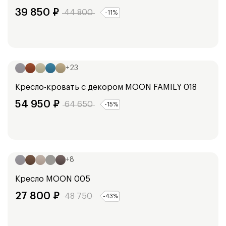
39 850
₽
44 800
-
11
%
Ширина:
113
см
+
23
Кресло-кровать с декором
MOON FAMILY 018
54 950
₽
64 650
-
15
%
Ширина:
88
см
+
8
Кресло
MOON 005
27 800
₽
48 750
-
43
%