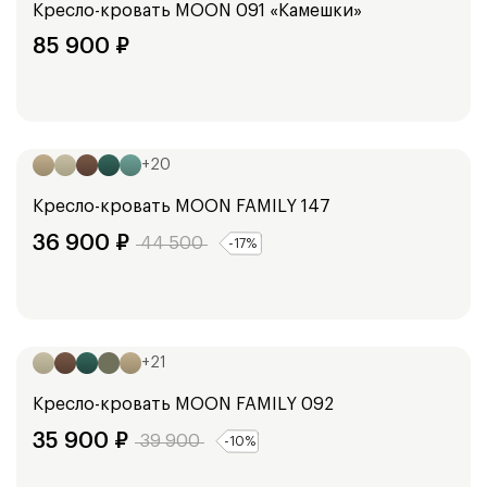
Кресло-кровать
MOON 091 «Камешки»
85 900
₽
Ширина:
101
см
+
20
Кресло-кровать
MOON FAMILY 147
36 900
₽
44 500
-
17
%
Ширина:
94
см
+
21
Кресло-кровать
MOON FAMILY 092
35 900
₽
39 900
-
10
%