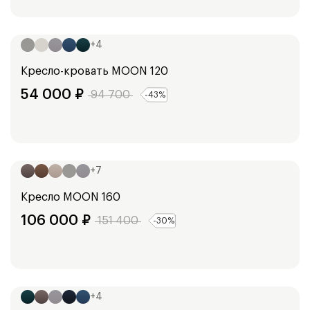
Ширина:
96
см
+
4
Кресло-кровать
MOON 120
54 000
₽
94 700
-
43
%
Ширина:
145
см
+
7
Кресло
MOON 160
106 000
₽
151 400
-
30
%
Ширина:
143
см
+
4