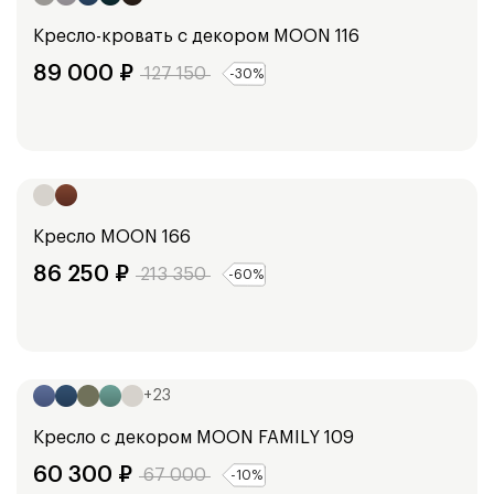
Кресло-кровать с декором
MOON 116
89 000
₽
127 150
-
30
%
Ширина:
131
см
Кресло
MOON 166
86 250
₽
213 350
-
60
%
Ширина:
118
см
+
23
Кресло с декором
MOON FAMILY 109
60 300
₽
67 000
-
10
%