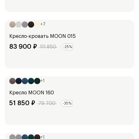
Ширина:
105
см
+
7
Кресло-кровать
MOON 015
83 900
₽
111 850
-
25
%
Ширина:
93
см
+
1
Кресло
MOON 160
51 850
₽
79 700
-
35
%
Ширина:
127
см
+
1