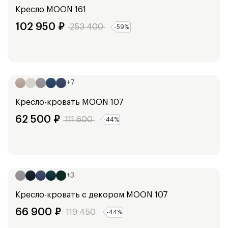
Кресло
MOON 161
102 950
₽
253 400
-
59
%
Ширина:
120
см
+
7
Кресло-кровать
MOON 107
62 500
₽
111 600
-
44
%
Ширина:
120
см
+
3
Кресло-кровать с декором
MOON 107
66 900
₽
119 450
-
44
%