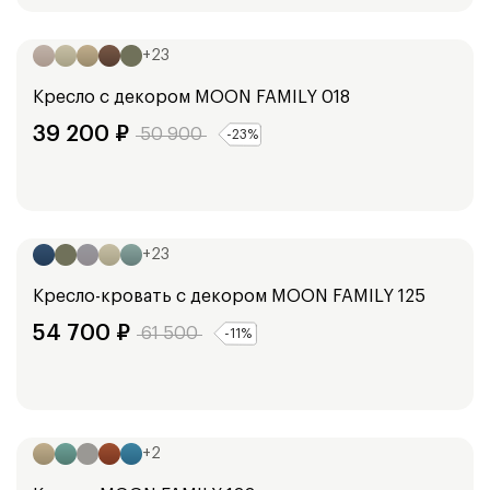
Ширина:
92
см
+
23
Кресло с декором
MOON FAMILY 018
39 200
₽
50 900
-
23
%
Ширина:
99
см
+
23
Кресло-кровать с декором
MOON FAMILY 125
54 700
₽
61 500
-
11
%
Ширина:
100
см
+
2